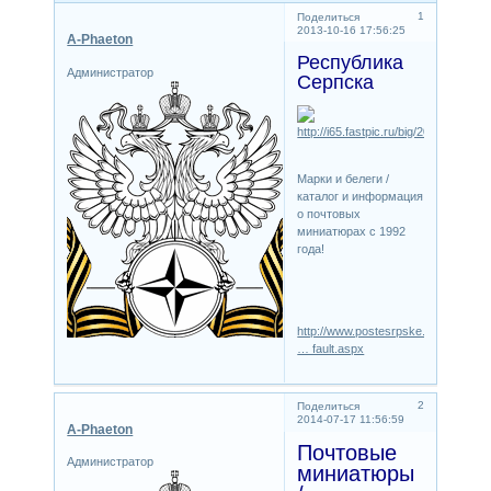
1
Поделиться
2013-10-16 17:56:25
A-Phaeton
Республика
Администратор
Серпска
Марки и белеги /
каталог и информация
о почтовых
миниатюрах с 1992
года!
http://www.postesrpske.com/sites/st
… fault.aspx
2
Поделиться
2014-07-17 11:56:59
A-Phaeton
Почтовые
Администратор
миниатюры