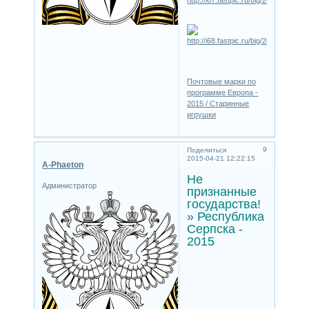
Почтовые марки по
программе Европа -
2015 / Старинные
игрушки
9
Поделиться
2015-04-21 12:22:15
A-Phaeton
Не
Администратор
признанные
государства!
» Республика
Серпска -
2015