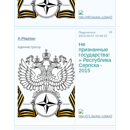
10
Поделиться
2015-06-07 10:46:31
A-Phaeton
Не
Администратор
признанные
государства!
» Республика
Серпска -
2015