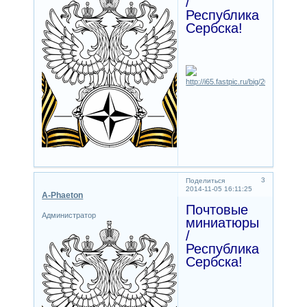
/
Республика
Сербска!
3
Поделиться
2014-11-05 16:11:25
A-Phaeton
Почтовые
Администратор
миниатюры
/
Республика
Сербска!