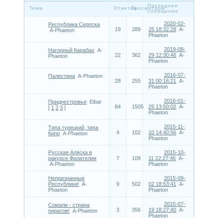
Последнее
Тема
Ответов
Просмотров
сообщение
2020-02-
Республика Серпска
19
289
25 18:32:28
A-
A-Phaeton
Phaeton
2019-08-
Нагорный Карабах
A-
22
362
29 12:30:46
A-
Phaeton
Phaeton
2016-07-
Палестина
A-Phaeton
28
255
31 00:16:21
A-
Phaeton
2016-01-
Приднестровье
Eibar
84
1505
25 13:50:02
A-
[
1
2
3
]
Phaeton
2015-11-
Типа турецкий, типа
4
102
10 14:40:56
A-
Кипр
A-Phaeton
Phaeton
Русская Аляска в
2015-10-
ракурсе Филателии
7
109
11 22:27:46
A-
A-Phaeton
Phaeton
Непризнанные
2015-09-
Республики!
A-
9
502
02 18:53:41
A-
Phaeton
Phaeton
2015-07-
Сомали - страна
3
356
19 18:27:40
A-
пиратов!
A-Phaeton
Phaeton