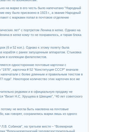
ьно на марке в его честь было напечатано “Народный
ие ему было присвоено в 1923 г., а звание Народный
пакет с марками попал в почтовое отделение
роических лет” с портретом Ленина в кепке. Однако на
нина в кепке кому-то не понравилось, и тираж блока
ок (6 и 52 коп.). Однако к этому полету была
вке корабля с ранее запущенным аппаратом. Стыковка
али в коллекции филателистов.
яются односторонние почтовые карточки с
“1976”, карточка # 52 “Конституция СССР” вначале
ку напечатали с более длинным и правильным текстом в
7 года”. Некоторое количество этих карточек все же
лючительно редкими и в официальную продажу не
ся “Визит Н.С. Хрущева в Швецию”, “40 лет советского
 и потому не могла быть наклеена на почтовые
о, как говорят, сохранились марки лишь из одного
Л.В. Собинов”, на третьем месте – “Всемирная
арки “Ворошиловградский тепловозостроительный