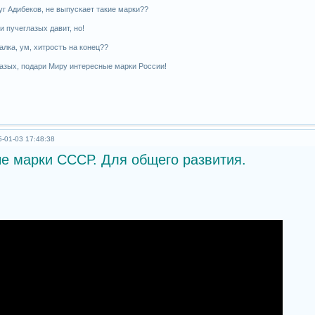
уг Адибеков, не выпускает такие марки??
 пучеглазых давит, но!
алка, ум, хитростъ на конец??
азых, подари Миру интересные марки России!
-01-03 17:48:38
е марки СССР. Для общего развития.