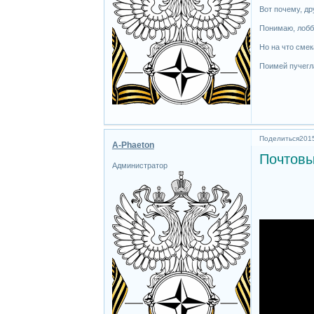
Вот почему, др
Понимаю, лобби
Но на что смек
Поимей пучегл
Поделиться
2015
A-Phaeton
Почтовы
Администратор