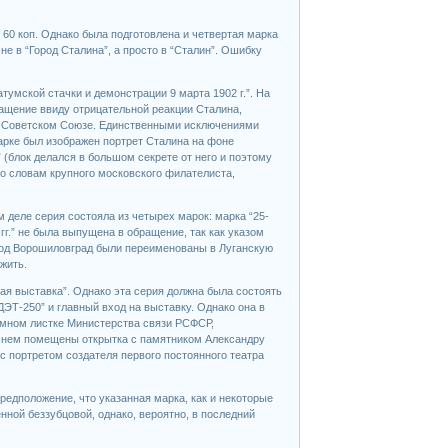
и 60 коп. Однако была подготовлена и четвертая марка
не в “Город Сталина”, а просто в “Сталин”. Ошибку
атумской стачки и демонстрации 9 марта 1902 г.”. На
ащение ввиду отрицательной реакции Сталина,
 в Советском Союзе. Единственными исключениями
марке был изображен портрет Сталина на фоне
” (блок делался в большом секрете от него и поэтому
о словам крупного московского филателиста,
м деле серия состояла из четырех марок: марка “25-
г.” не была выпущена в обращение, так как указом
ород Ворошиловград были переименованы в Луганскую
жить.
ая выставка”. Однако эта серия должна была состоять
ДЭТ-250” и главный вход на выставку. Однако она в
амном листке Министерства связи РСФСР,
а нем помещены открытка с памятником Александру
1 с портретом создателя первого постоянного театра
редположение, что указанная марка, как и некоторые
ной беззубцовой, однако, вероятно, в последний