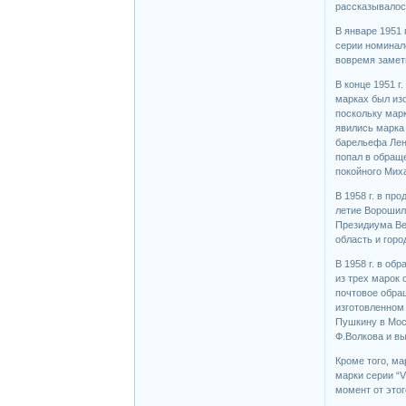
рассказывалос
В январе 1951 
серии номинало
вовремя замети
В конце 1951 г
марках был из
поскольку мар
явились марка 
барельефа Лени
попал в обращ
покойного Миха
В 1958 г. в пр
летие Ворошило
Президиума Ве
область и горо
В 1958 г. в об
из трех марок 
почтовое обра
изготовленном
Пушкину в Моск
Ф.Волкова и в
Кроме того, ма
марки серии “V
момент от этог