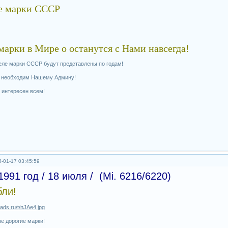
е марки СССР
арки в Мире о останутся с Нами навсегда!
еле марки СССР будут представлены по годам!
 необходим Нашему Админу!
 интересен всем!
-01-17 03:45:59
991 год / 18 июля / (Mi. 6216/6220)
ли!
е дорогие марки!