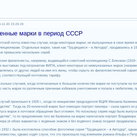
-11-30 23:26:29
енные марки в период СССР
етской почты известны случаи, когда некоторые марки, не выпущенные в свое время 
лекционерам. Отдельные марки, такие как “Трудящиеся – в Автодор”, продавались в 19
не превысило нескольких серий.
ские филателисты, например, выдающийся советский коллекционер С.Блехман (1918-
 выставках под патронатом ФИПА, клеил некоторые из нижеуказанных марок (наприме
влялись от других людей на имя его жены, чтобы скрыть их филателистический харак
, соответствующий почтовому тарифу.
сколько случаев, когда отпечатанные в большом количестве марки не поступали на по
о часть марок по различным причинам избежала уничтожения и попала к любителям, п
лучай произошел в 1926 г., когда по инициативе председателя ВЦИК Михаила Калинин
етям”. Тогда на 20-копеечной марке был помещен портрет пионера – сына одного из 
ыпуск марок в почтовое обращение был отложен. Но поскольку серию надо было выпуск
детям”, то по предложению того же Калинина на марке напечатали портрет Владимира 
ера (в обоих вариантах с водяным знаком и без водяного знака) позднее продавалась
в 1932 г. была изготовлена способом фототипии серия “Трудящиеся – в Автодор”, одн
известны, однако ходят слухи, что это произошло под влиянием романа Ильфа и Петр