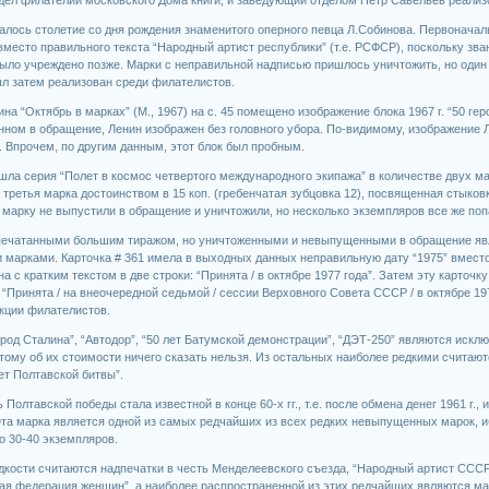
чалось столетие со дня рождения знаменитого оперного певца Л.Собинова. Первоначал
место правильного текста “Народный артист республики” (т.е. РСФСР), поскольку зван
ыло учреждено позже. Марки с неправильной надписью пришлось уничтожить, но один 
ыл затем реализован среди филателистов.
ина “Октябрь в марках” (М., 1967) на с. 45 помещено изображение блока 1967 г. “50 ге
ном в обращение, Ленин изображен без головного убора. По-видимому, изображение Ле
 Впрочем, по другим данным, этот блок был пробным.
шла серия “Полет в космос четвертого международного экипажа” в количестве двух мар
 третья марка достоинством в 15 коп. (гребенчатая зубцовка 12), посвященная стыко
 марку не выпустили в обращение и уничтожили, но несколько экземпляров все же поп
тпечатанными большим тиражом, но уничтоженными и невыпущенными в обращение явл
марками. Карточка # 361 имела в выходных данных неправильную дату “1975” вместо 
а с кратким текстом в две строки: “Принята / в октябре 1977 года”. Затем эту карточ
 “Принята / на внеочередной седьмой / сессии Верховного Совета СССР / в октябре 197
екции филателистов.
род Сталина”, “Автодор”, “50 лет Батумской демонстрации”, “ДЭТ-250” являются иск
тому об их стоимости ничего сказать нельзя. Из остальных наиболее редкими считают
лет Полтавской битвы”.
 Полтавской победы стала известной в конце 60-х гг., т.е. после обмена денег 1961 г.,
та марка является одной из самых редчайших из всех редких невыпущенных марок, иб
ло 30-40 экземпляров.
дкости считаются надпечатки в честь Менделеевского съезда, “Народный артист СССР 
ая федерация женщин”, а наиболее распространенной из этих редчайших являются м