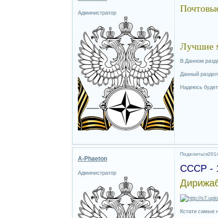
Почтовы
Администратор
Лучшие м
В Данном разд
Данный раздел
Надеюсь будет
Поделиться
2014
A-Phaeton
СССР - 1
Администратор
Дирижаб
Кстати самые н