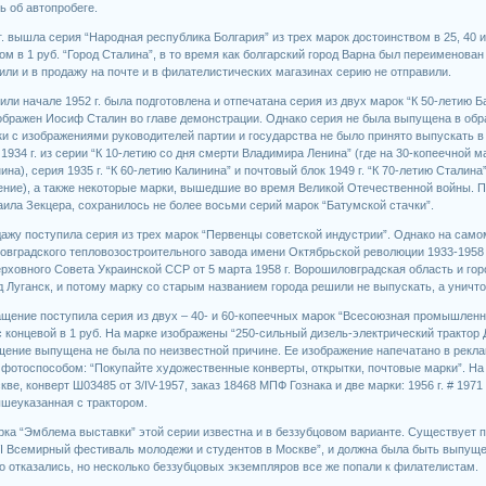
ь об автопробеге.
г. вышла серия “Народная республика Болгария” из трех марок достоинством в 25, 40 
м в 1 руб. “Город Сталина”, в то время как болгарский город Варна был переименован 
ли и в продажу на почте и в филателистических магазинах серию не отправили.
. или начале 1952 г. была подготовлена и отпечатана серия из двух марок “К 50-летию Б
ображен Иосиф Сталин во главе демонстрации. Однако серия не была выпущена в обр
ки с изображениями руководителей партии и государства не было принято выпускать
1934 г. из серии “К 10-летию со дня смерти Владимира Ленина” (где на 30-копеечной 
на), серия 1935 г. “К 60-летию Калинина” и почтовый блок 1949 г. “К 70-летию Сталина
ение), а также некоторые марки, вышедшие во время Великой Отечественной войны. П
ила Зекцера, сохранилось не более восьми серий марок “Батумской стачки”.
одажу поступила серия из трех марок “Первенцы советской индустрии”. Однако на само
вградского тепловозостроительного завода имени Октябрьской революции 1933-1958 г
рховного Совета Украинской ССР от 5 марта 1958 г. Ворошиловградская область и г
д Луганск, и потому марку со старым названием города решили не выпускать, а уничто
ращение поступила серия из двух – 40- и 60-копеечных марок “Всесоюзная промышленн
с концевой в 1 руб. На марке изображены “250-сильный дизель-электрический трактор 
щение выпущена не была по неизвестной причине. Ее изображение напечатано в рекл
 фотоспособом: “Покупайте художественные конверты, открытки, почтовые марки”. Н
ве, конверт Ш03485 от 3/IV-1957, заказ 18468 МПФ Гознака и две марки: 1956 г. # 197
ышеуказанная с трактором.
рка “Эмблема выставки” этой серии известна и в беззубцовом варианте. Существует п
I Всемирный фестиваль молодежи и студентов в Москве”, и должна была быть выпущен
о отказались, но несколько беззубцовых экземпляров все же попали к филателистам.