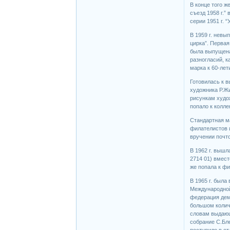
В конце того ж
съезд 1958 г.”
серии 1951 г. 
В 1959 г. невы
цирка”. Перва
была выпущена,
разногласий, к
марка к 60-лет
Готовилась к в
художника Р.Жит
рисункам худож
попало к колл
Стандартная ма
филателистов 
вручении почт
В 1962 г. вышл
2714 01) вмест
же попала к ф
В 1965 г. была
Международной
федерация дем
большом колич
словам выдающ
собрание С.Бле
поступило в о