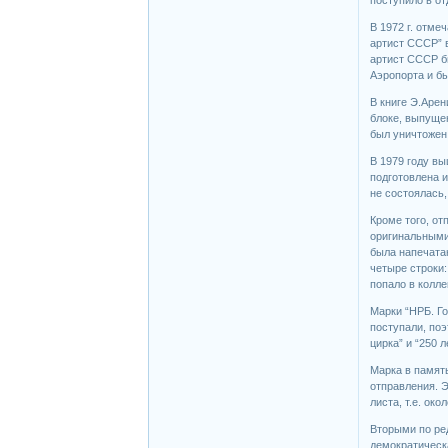
В 1972 г. отме
артист СССР” в
артист СССР б
Аэропорта и б
В книге Э.Арен
блоке, выпущен
был уничтожен.
В 1979 году вы
подготовлена и
не состоялась,
Кроме того, о
оригинальными 
была напечатан
четыре строки:
попало в колл
Марки “НРБ. Го
поступали, поэ
цирка” и “250 
Марка в память
отправления. Э
листа, т.е. око
Вторыми по ре
демократическ