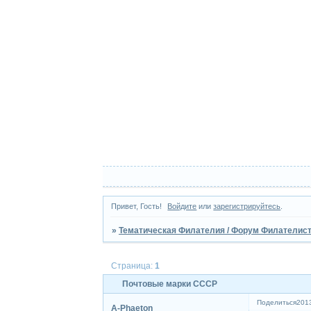
Привет, Гость!
Войдите
или
зарегистрируйтесь
.
»
Тематическая Филателия / Форум Филателист
Страница:
1
Почтовые марки СССР
Поделиться
2013
A-Phaeton