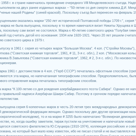
е 1958 г. в стране намечалось проведение очередного VIll Менделеевского съезда. Надп
 выполнили на двух ранее изданных марках – “50-летие со дня смерти химика Д.И. Менд
“Ученые нашей Родины” (синей краской). Поскольку съезд был перенесен на февраль 19
пущенными оказались марки “250 лет исторической Полтавской победы 1709 г.”, серия 
я марка не была выпущена, поскольку в то время намечался визит Никиты Хрущева в 
 поскольку сам визит не состоялся. Марка к 40-летию советского цирка “Голубая гим
акой год считать датой его основания: 1934 или 1920-1921. Через 20 лет решили счита
ию советского цирка в 1979 г.
ыпуску в 1961 г. серия из четырех марок “Большая Москва”. 4 коп. (“Стройки Москвы”),
кова (“Советская книжная торговля”, 1961, # 11, 3-я с. обл.), 2 коп. (“Московская кольц
ника В.Завьялова (“Советская книжная торговля”, 1962, # 2, 3-я с. обл.). По неизвес
екционерам.
рка 1961 г. достоинством в 4 коп. (“Герб СССР”) печаталась офсетным способом (греб
имеется эта марка, но напечатанная типографским способом. Предположительно, был
ового отправления марка печаталась типографским способом.
а марка “К 100-летию со дня рождения азербайджанского поэта Сабира”. Однако ее на
о правильной надписи Азербаjчан Шаири Сабир. Поэтому в срочном порядке напечатали
илателистам.
 выпущена серия 6-копеечных марок в честь 20-летия трех международных демократиче
 демократической федерации женщин. Однако поскольку две другие организации на
ократической молодежи), то и на марке # 3255 было напечатано “Всемирная демократ
естве, но, когда ошибку заметили, тираж пустили на уничтожение и напечатали новый
егося советского филателиста Ю.Слуцкера (1910-1974), коллекция российских и сове
хмана, но который был мало кому известен, ибо не писал статей и не выставлялся на
тдел филателии московского Дома книги, и заведующий отделом Петр Савельев реализ