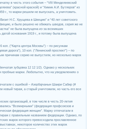
ечатку в честь этого события – “VIII Менделеевский
елеева” (красной краской) и “Химик А.И. Бутлеров” из
59 г., то марки решили не выпускать, а уничтожить.
“Визит Н.С. Хрущева в Швецию” и “40 лет советского
Швецию, и было решено не обижать шведов, серия же не
настка” не была выпущена из-за возникших
ть датой основания 1919 г., и потому была выпущена
 6 коп. (“Карта центра Москвы”) – по рисункам
евая дорога”), 10 коп. (“Ленинский проспект”) – по
тным причинам серию не выпустили, но несколько марок
енчатая зубцовка 12 12 1/2). Однако у нескольких
и пробные марки. Любопытно, что на уведомлениях о
печатали с ошибкой – Азербаjчанын Шаири Сабир (#
 новый тираж, а старый уничтожили, но часть его все
ских организаций, в том числе в честь 20-летия
зывались “Всемирными” (федерация профсоюзов и
ическая федерация женщин”. Марку отпечатали в
 тираж с правильным названием федерации. Однако, по
тских марок которого превосходила прославленное
 выставках, некоторое количество этих марок
овал их по абонементам.