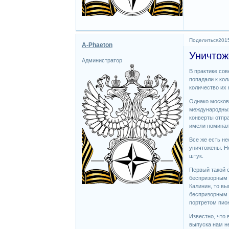
Поделиться
2015
A-Phaeton
Уничтож
Администратор
В практике сов
попадали к кол
количество их 
Однако москов
международных
конверты отпра
имели номинал
Все же есть не
уничтожены. Н
штук.
Первый такой с
беспризорным д
Калинин, то в
беспризорным 
портретом пион
Известно, что 
выпуска нам не