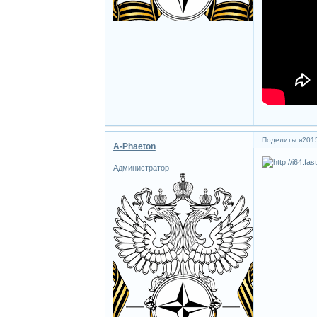
Поделиться
2015
A-Phaeton
Администратор