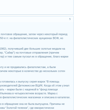
5
в почтовое обращение, затем через некоторый период
50-е гг. на филателистических аукционах ВОФ, но
1982), получивший две большие золотые медали на
р, “Сабир”) на почтовые отправления (причем
тер) и тем самым пускал их в обращение, благо марки
чту и не продавались филателистам, а были
ричем некоторые в количестве до нескольких сотен
а готовилась к выпуску серия марок “В помощь
руководителей Деткомиссии ВЦИК. Когда об этом узнал
ать – марки были с наценкой в “фонд помощи
Ульянова в четырехлетнем возрасте. Марка с
 в филателистических магазинах и описана в каталогах.
ако в обращение она не была выпущена. Причины не
ова “Золотой теленок”, где юмористически