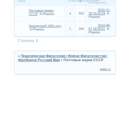
Тема
Ответов
Просмотров
сообщение
2015-11-
Почтовые марки
4
562
30 23:26:29
A-
СССР
A-Phaeton
Phaeton
2014-08-
Загадочный 1991 год !
1
350
07 18:54:51
A-
A-Phaeton
Phaeton
Страница:
1
»
Тематическая Филателия / Форум Филателистов /
ФилФорум Русский Мир
»
Почтовые марки СССР
apbb.ru