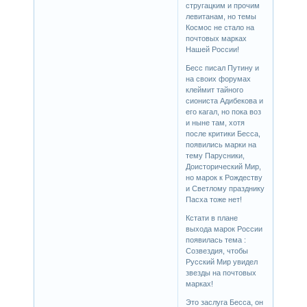
стругацким и прочим
левитанам, но темы
Космос не стало на
почтовых марках
Нашей России!
Бесс писал Путину и
на своих форумах
клеймит тайного
сиониста Адибекова и
его кагал, но пока воз
и ныне там, хотя
после критики Бесса,
появились марки на
тему Парусники,
Доисторический Мир,
но марок к Рождеству
и Светлому празднику
Пасха тоже нет!
Кстати в плане
выхода марок России
появилась тема :
Созвездия, чтобы
Русский Мир увидел
звезды на почтовых
марках!
Это заслуга Бесса, он