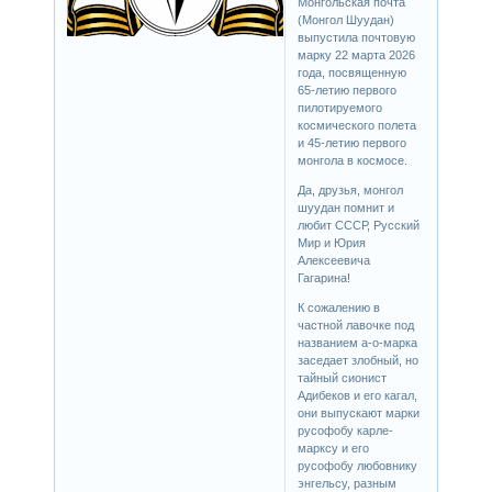
Монгольская почта
(Монгол Шуудан)
выпустила почтовую
марку 22 марта 2026
года, посвященную
65-летию первого
пилотируемого
космического полета
и 45-летию первого
монгола в космосе.
Да, друзья, монгол
шуудан помнит и
любит СССР, Русский
Мир и Юрия
Алексеевича
Гагарина!
К сожалению в
частной лавочке под
названием а-о-марка
заседает злобный, но
тайный сионист
Адибеков и его кагал,
они выпускают марки
русофобу карле-
марксу и его
русофобу любовнику
энгельсу, разным