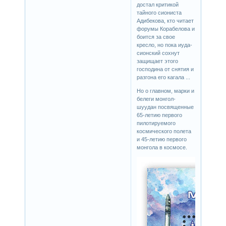
достал критикой
тайного сиониста
Адибекова, кто читает
форумы Корабелова и
боится за свое
кресло, но пока иуда-
сионский сохнут
защищает этого
господина от снятия и
разгона его кагала ...
Но о главном, марки и
белеги монгол-
шуудан посвященные
65-летию первого
пилотируемого
космического полета
и 45-летию первого
монгола в космосе.