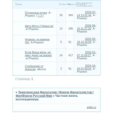
Последнее
Тема
Ответов
Просмотров
сообщение
2026-07-
Очумелые ручки
A-
35
360
14 13:01:44
A-
Phaeton
[
1
2
]
Phaeton
2026-06-
Авто-Мото // Новости!
13
296
10 11:37:20
A-
A-Phaeton
Phaeton
2026-05-
Нужное, но важное
5
61
18 12:16:09
A-
(II)!
A-Phaeton
Phaeton
Если Ваша жена, не
2026-01-
дает денег на марки!
14
417
07 11:59:27
A-
A-Phaeton
Phaeton
2024-10-
Сообщение от
2
91
04 07:09:54
A-
Алексея
alexsor
Phaeton
Страница:
1
»
Тематическая Филателия / Форум Филателистов /
ФилФорум Русский Мир
»
Частная жизнъ
коллекционера
apbb.ru