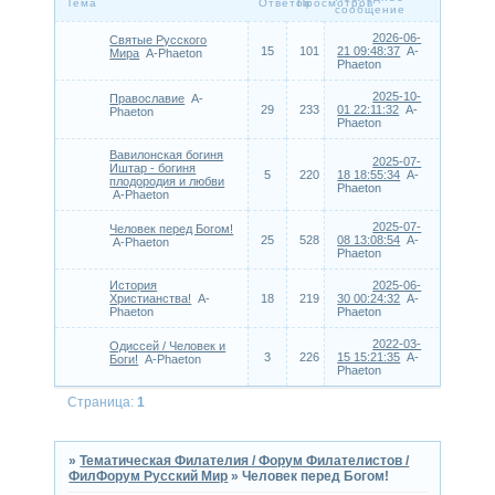
Тема
Ответов
Просмотров
сообщение
2026-06-
Святые Русского
15
101
21 09:48:37
A-
Мира
A-Phaeton
Phaeton
2025-10-
Православие
A-
29
233
01 22:11:32
A-
Phaeton
Phaeton
Вавилонская богиня
2025-07-
Иштар - богиня
5
220
18 18:55:34
A-
плодородия и любви
Phaeton
A-Phaeton
2025-07-
Человек перед Богом!
25
528
08 13:08:54
A-
A-Phaeton
Phaeton
История
2025-06-
Христианства!
A-
18
219
30 00:24:32
A-
Phaeton
Phaeton
2022-03-
Одиссей / Человек и
3
226
15 15:21:35
A-
Боги!
A-Phaeton
Phaeton
Страница:
1
»
Тематическая Филателия / Форум Филателистов /
ФилФорум Русский Мир
»
Человек перед Богом!