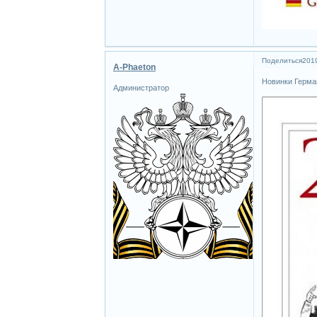
Поделиться
2019
A-Phaeton
Новинки Герма
Администратор