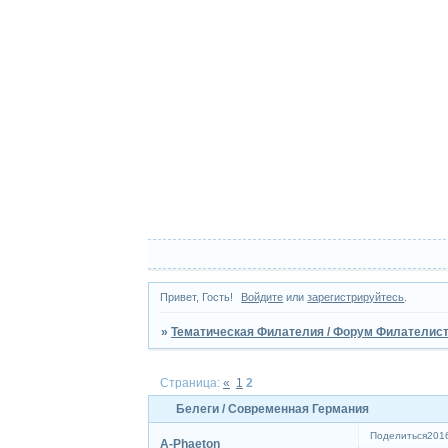
Привет, Гость!
Войдите
или
зарегистрируйтесь
.
»
Тематическая Филателия / Форум Филателист
Страница:
«
1
2
Белеги / Современная Германия
Поделиться
2016
A-Phaeton