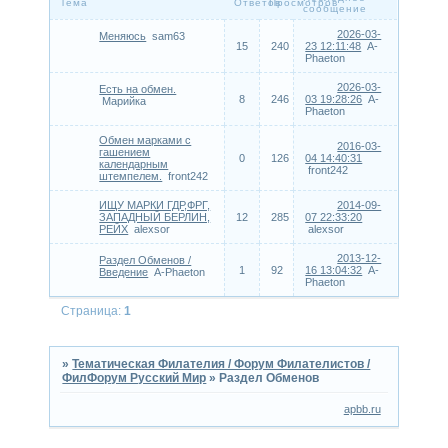
Тема
Ответов
Просмотров
сообщение
2026-03-
Меняюсь
sam63
15
240
23 12:11:48
A-
Phaeton
2026-03-
Есть на обмен.
8
246
03 19:28:26
A-
Марийка
Phaeton
Обмен марками с
2016-03-
гашением
0
126
04 14:40:31
календарным
front242
штемпелем.
front242
ИЩУ МАРКИ ГДР,ФРГ,
2014-09-
ЗАПАДНЫЙ БЕРЛИН,
12
285
07 22:33:20
РЕЙХ
alexsor
alexsor
2013-12-
Раздел Обменов /
1
92
16 13:04:32
A-
Введение
A-Phaeton
Phaeton
Страница:
1
»
Тематическая Филателия / Форум Филателистов /
ФилФорум Русский Мир
»
Раздел Обменов
apbb.ru