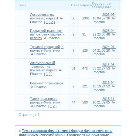
Последнее
Тема
Ответов
Просмотров
сообщение
Локомотивы на
2026-05-
почтовых марках!
A-
80
1381
18 04:57:36
A-
Phaeton
[
1
2
3
]
Phaeton
Городской транспорт
2025-04-
на почтовых марках и
9
91
22 22:06:46
A-
белегах
A-Phaeton
Phaeton
Трамвай городской, в
2024-07-
ракурсе Филателии
7
126
04 21:05:20
A-
A-Phaeton
Phaeton
Автомобильный
2016-05-
транспорт на
31
472
03 22:27:53
A-
почтовых марках
A-
Phaeton
Phaeton
[
1
2
]
2016-04-
Вело-мото транспорт
9
121
13 10:24:52
A-
A-Phaeton
Phaeton
Танки, трактора в
2015-11-
ракурсе Филателии
44
500
10 21:39:05
A-
A-Phaeton
[
1
2
]
Phaeton
Страница:
1
»
Тематическая Филателия / Форум Филателистов /
ФилФорум Русский Мир
»
Транспорт на почтовых