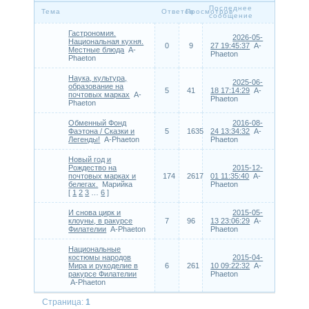
Последнее
Тема
Ответов
Просмотров
сообщение
Гастрономия.
2026-05-
Национальная кухня.
0
9
27 19:45:37
A-
Местные блюда
A-
Phaeton
Phaeton
Наука, культура,
2025-06-
образование на
5
41
18 17:14:29
A-
почтовых марках
A-
Phaeton
Phaeton
Обменный Фонд
2016-08-
Фаэтона / Сказки и
5
1635
24 13:34:32
A-
Легенды!
A-Phaeton
Phaeton
Новый год и
Рождество на
2015-12-
почтовых марках и
174
2617
01 11:35:40
A-
белегах.
Марийка
Phaeton
[
1
2
3
…
6
]
И снова цирк и
2015-05-
клоуны, в ракурсе
7
96
13 23:06:29
A-
Филателии
A-Phaeton
Phaeton
Национальные
костюмы народов
2015-04-
Мира и рукоделие в
6
261
10 09:22:32
A-
ракурсе Филателии
Phaeton
A-Phaeton
Страница:
1