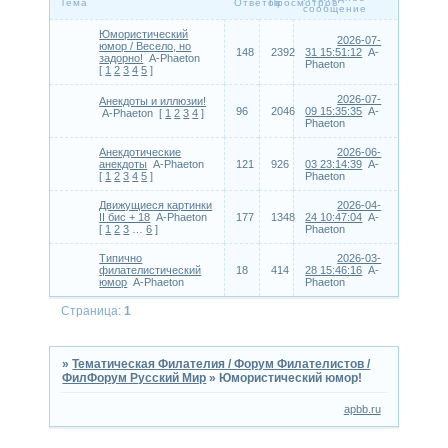
Тема
Ответов
Просмотров
сообщение
Юмористический
2026-07-
юмор / Весело, но
148
2392
31 15:51:12
A-
задорно!
A-Phaeton
Phaeton
[
1
2
3
4
5
]
2026-07-
Анекдоты и иллюзии!
96
2046
09 15:35:35
A-
A-Phaeton
[
1
2
3
4
]
Phaeton
Анекдотические
2026-06-
анекдоты
A-Phaeton
121
926
03 23:14:39
A-
[
1
2
3
4
5
]
Phaeton
Движущиеся картинки
2026-04-
II бис + 18
A-Phaeton
177
1348
24 10:47:04
A-
[
1
2
3
…
6
]
Phaeton
Типично
2026-03-
филателистический
18
414
28 15:46:16
A-
юмор
A-Phaeton
Phaeton
Страница:
1
»
Тематическая Филателия / Форум Филателистов /
ФилФорум Русский Мир
»
Юмористический юмор!
apbb.ru