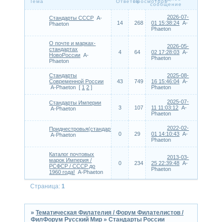
Тема
Ответов
Просмотров
сообщение
2026-07-
Стандарты СССР
A-
14
268
01 15:38:24
A-
Phaeton
Phaeton
О почте и марках-
2026-05-
cтандартax
4
64
02 17:28:03
A-
НовоРоссии
A-
Phaeton
Phaeton
Стандарты
2025-08-
Современной России
43
749
16 15:46:04
A-
A-Phaeton
[
1
2
]
Phaeton
2025-07-
Стандарты Империи
3
107
11 11:03:12
A-
A-Phaeton
Phaeton
2022-02-
Приднестровья(стандарт)
0
29
01 14:10:43
A-
A-Phaeton
Phaeton
Каталог почтовых
2013-03-
марок Империя /
0
234
25 22:39:48
A-
РСФСР / СССР до
Phaeton
1960 года!
A-Phaeton
Страница:
1
»
Тематическая Филателия / Форум Филателистов /
ФилФорум Русский Мир
»
Стандарты России